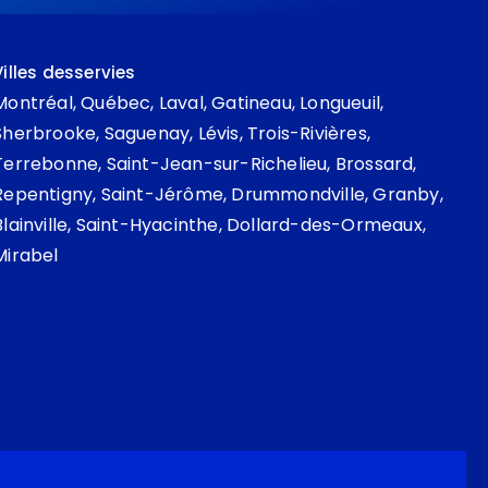
Villes desservies
Montréal
,
Québec
,
Laval
,
Gatineau
,
Longueuil
,
Sherbrooke
,
Saguenay
,
Lévis
,
Trois-Rivières
,
Terrebonne
,
Saint-Jean-sur-Richelieu
,
Brossard
,
Repentigny
,
Saint-Jérôme
,
Drummondville
,
Granby
,
Blainville
,
Saint-Hyacinthe
,
Dollard-des-Ormeaux
,
Mirabel