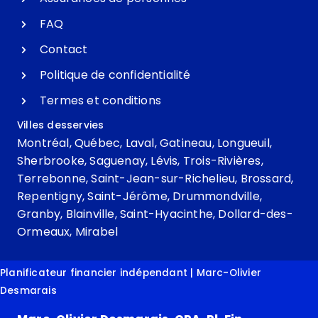
FAQ
Contact
Politique de confidentialité
Termes et conditions
Villes desservies
Montréal
,
Québec
,
Laval
,
Gatineau
,
Longueuil
,
Sherbrooke
,
Saguenay
,
Lévis
,
Trois-Rivières
,
Terrebonne
,
Saint-Jean-sur-Richelieu
,
Brossard
,
Repentigny
,
Saint-Jérôme
,
Drummondville
,
Granby
,
Blainville
,
Saint-Hyacinthe
,
Dollard-des-
Ormeaux
,
Mirabel
Planificateur financier indépendant | Marc-Olivier
Desmarais