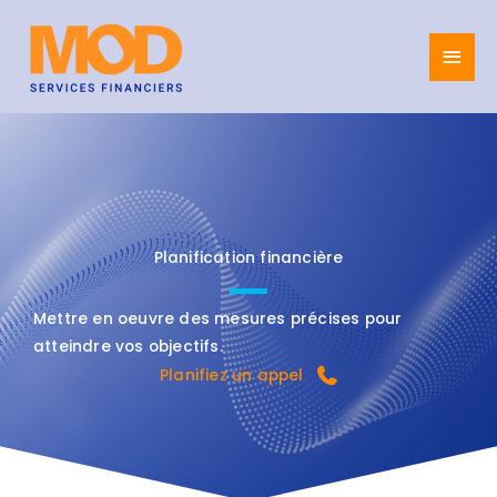
Skip
to
Main
content
Men
Planification financière
Mettre en oeuvre des mesures précises pour
atteindre vos objectifs.
Planifiez un appel