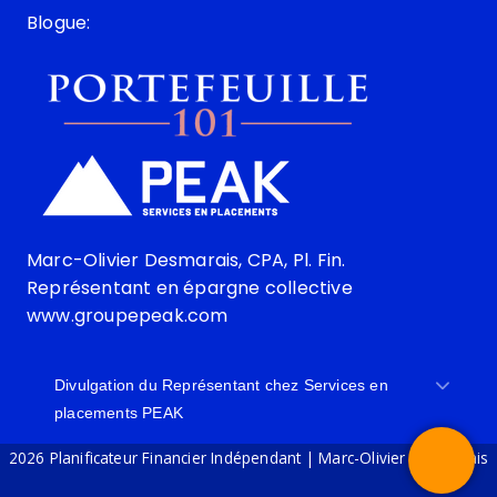
Blogue:
Marc-Olivier Desmarais, CPA, Pl. Fin.
Représentant en épargne collective
www.groupepeak.com
Expa
Divulgation du Représentant chez Services en
placements PEAK
2026 Planificateur Financier Indépendant | Marc-Olivier Desmarais